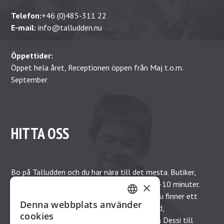
Telefon:
+46 (0)485-311 22
E-mail:
info@talludden.nu
Öppettider:
Öppet hela året, Receptionen öppen från Maj t.o.m.
September
HITTA OSS
Bo på Talludden och du har nära till det mesta. Butiker,
restauranger allt med ett gångavstånd på 5-10 minuter.
×
Talludden ligger söder om hamnplanen där du finner ett
Denna webbplats använder
flertal restauranger, bageri, glass och choklad,
SWEDISH
cookies
hantverksbutiker etc. Från hamnen går färjan Dessi till